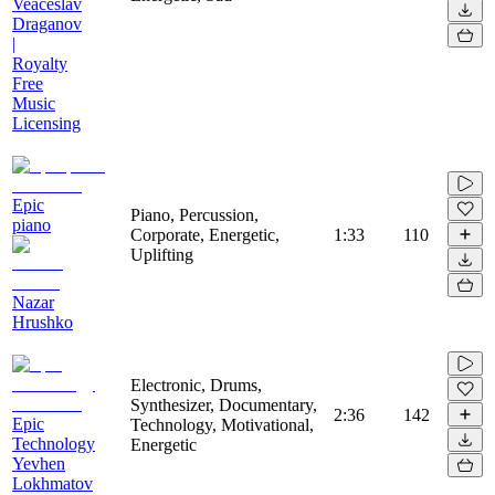
Veaceslav
Draganov
|
Royalty
Free
Music
Licensing
Epic
Piano, Percussion,
piano
Corporate, Energetic,
1:33
110
Uplifting
Nazar
Hrushko
Electronic, Drums,
Synthesizer, Documentary,
2:36
142
Epic
Technology, Motivational,
Technology
Energetic
Yevhen
Lokhmatov