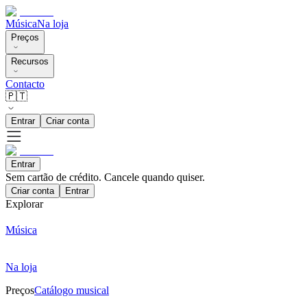
Música
Na loja
Preços
Recursos
Contacto
🇵🇹
Entrar
Criar conta
Entrar
Sem cartão de crédito. Cancele quando quiser.
Criar conta
Entrar
Explorar
Música
Na loja
Preços
Catálogo musical