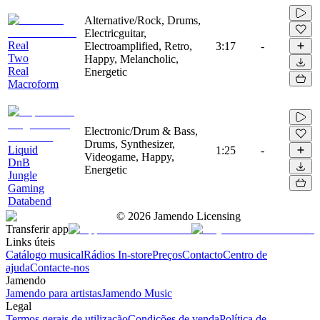
Alternative/Rock, Drums,
Electricguitar,
Real
Electroamplified, Retro,
3:17
-
Two
Happy, Melancholic,
Real
Energetic
Macroform
Electronic/Drum & Bass,
Drums, Synthesizer,
Liquid
1:25
-
Videogame, Happy,
DnB
Energetic
Jungle
Gaming
Databend
©
2026
Jamendo Licensing
Transferir app
Links úteis
Catálogo musical
Rádios In-store
Preços
Contacto
Centro de
ajuda
Contacte-nos
Jamendo
Jamendo para artistas
Jamendo Music
Legal
Termos gerais de utilização
Condições de venda
Política de