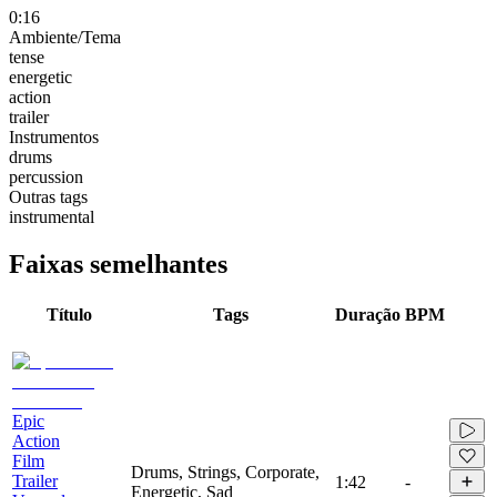
0:16
Ambiente/Tema
tense
energetic
action
trailer
Instrumentos
drums
percussion
Outras tags
instrumental
Faixas semelhantes
Título
Tags
Duração
BPM
Epic
Action
Film
Drums, Strings, Corporate,
Trailer
1:42
-
Energetic, Sad