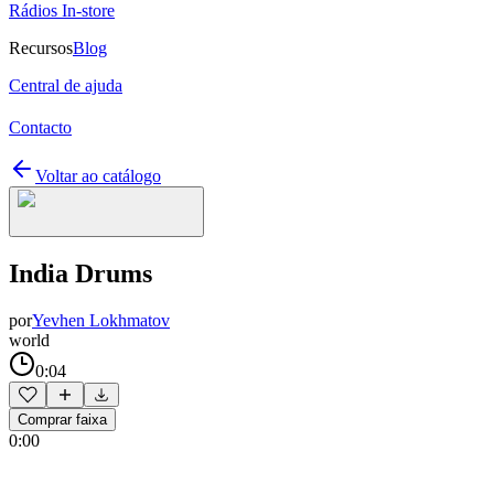
Rádios In-store
Recursos
Blog
Central de ajuda
Contacto
Voltar ao catálogo
India Drums
por
Yevhen Lokhmatov
world
0:04
Comprar faixa
0:00