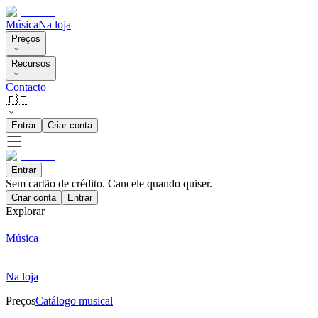
Música
Na loja
Preços
Recursos
Contacto
🇵🇹
Entrar
Criar conta
Entrar
Sem cartão de crédito. Cancele quando quiser.
Criar conta
Entrar
Explorar
Música
Na loja
Preços
Catálogo musical