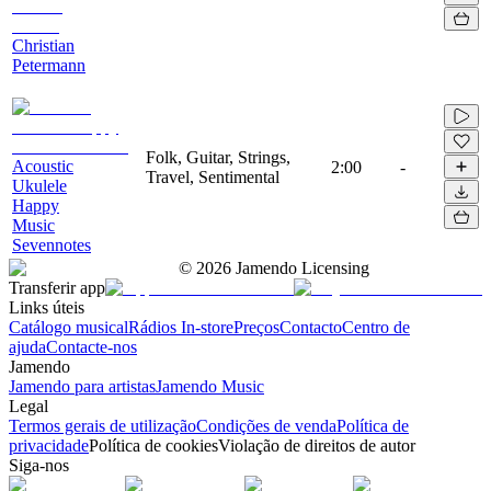
Christian
Petermann
Folk, Guitar, Strings,
Acoustic
2:00
-
Travel, Sentimental
Ukulele
Happy
Music
Sevennotes
©
2026
Jamendo Licensing
Transferir app
Links úteis
Catálogo musical
Rádios In-store
Preços
Contacto
Centro de
ajuda
Contacte-nos
Jamendo
Jamendo para artistas
Jamendo Music
Legal
Termos gerais de utilização
Condições de venda
Política de
privacidade
Política de cookies
Violação de direitos de autor
Siga-nos