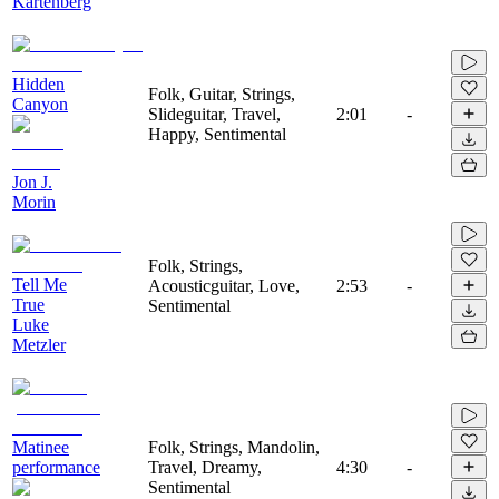
Kartenberg
Hidden
Folk, Guitar, Strings,
Canyon
Slideguitar, Travel,
2:01
-
Happy, Sentimental
Jon J.
Morin
Folk, Strings,
Tell Me
Acousticguitar, Love,
2:53
-
True
Sentimental
Luke
Metzler
Matinee
Folk, Strings, Mandolin,
performance
Travel, Dreamy,
4:30
-
Sentimental