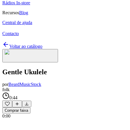
Rádios In-store
Recursos
Blog
Central de ajuda
Contacto
Voltar ao catálogo
Gentle Ukulele
por
BeardMusicStock
folk
0:44
Comprar faixa
0:00