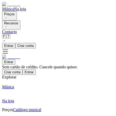
Música
Na loja
Preços
Recursos
Contacto
🇵🇹
Entrar
Criar conta
Entrar
Sem cartão de crédito. Cancele quando quiser.
Criar conta
Entrar
Explorar
Música
Na loja
Preços
Catálogo musical