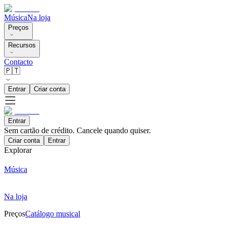
Música
Na loja
Preços
Recursos
Contacto
🇵🇹
Entrar
Criar conta
Entrar
Sem cartão de crédito. Cancele quando quiser.
Criar conta
Entrar
Explorar
Música
Na loja
Preços
Catálogo musical