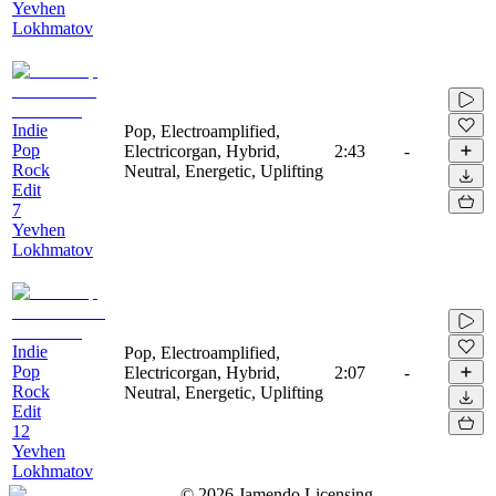
Yevhen
Lokhmatov
Indie
Pop, Electroamplified,
Pop
Electricorgan, Hybrid,
2:43
-
Rock
Neutral, Energetic, Uplifting
Edit
7
Yevhen
Lokhmatov
Indie
Pop, Electroamplified,
Pop
Electricorgan, Hybrid,
2:07
-
Rock
Neutral, Energetic, Uplifting
Edit
12
Yevhen
Lokhmatov
©
2026
Jamendo Licensing