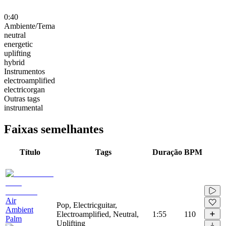
0:40
Ambiente/Tema
neutral
energetic
uplifting
hybrid
Instrumentos
electroamplified
electricorgan
Outras tags
instrumental
Faixas semelhantes
Título
Tags
Duração
BPM
Air
Pop, Electricguitar,
Ambient
Electroamplified, Neutral,
1:55
110
Palm
Uplifting