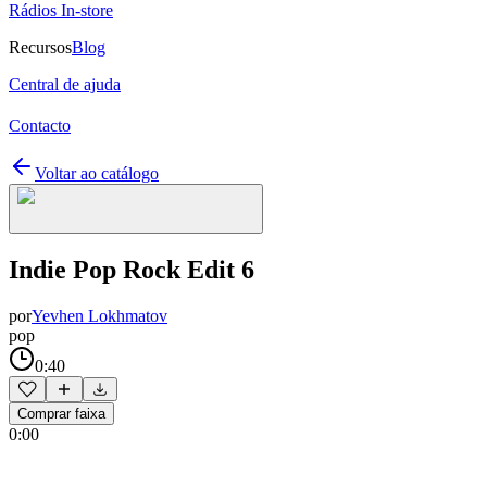
Rádios In-store
Recursos
Blog
Central de ajuda
Contacto
Voltar ao catálogo
Indie Pop Rock Edit 6
por
Yevhen Lokhmatov
pop
0:40
Comprar faixa
0:00