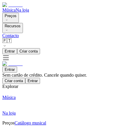
Música
Na loja
Preços
Recursos
Contacto
🇵🇹
Entrar
Criar conta
Entrar
Sem cartão de crédito. Cancele quando quiser.
Criar conta
Entrar
Explorar
Música
Na loja
Preços
Catálogo musical