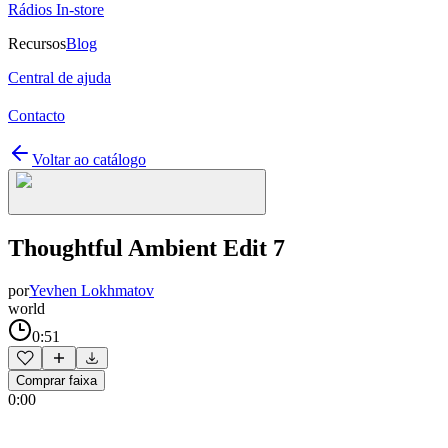
Rádios In-store
Recursos
Blog
Central de ajuda
Contacto
Voltar ao catálogo
Thoughtful Ambient Edit 7
por
Yevhen Lokhmatov
world
0:51
Comprar faixa
0:00