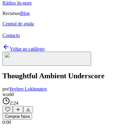
Rádios In-store
Recursos
Blog
Central de ajuda
Contacto
Voltar ao catálogo
Thoughtful Ambient Underscore
por
Yevhen Lokhmatov
world
2:24
Comprar faixa
0:00