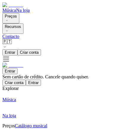
Música
Na loja
Preços
Recursos
Contacto
🇵🇹
Entrar
Criar conta
Entrar
Sem cartão de crédito. Cancele quando quiser.
Criar conta
Entrar
Explorar
Música
Na loja
Preços
Catálogo musical