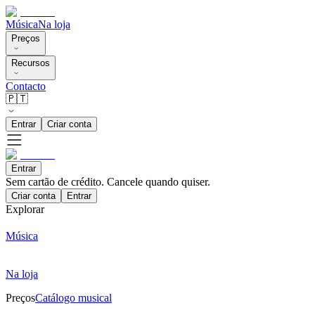
Música
Na loja
Preços
Recursos
Contacto
🇵🇹
Entrar
Criar conta
Entrar
Sem cartão de crédito. Cancele quando quiser.
Criar conta
Entrar
Explorar
Música
Na loja
Preços
Catálogo musical