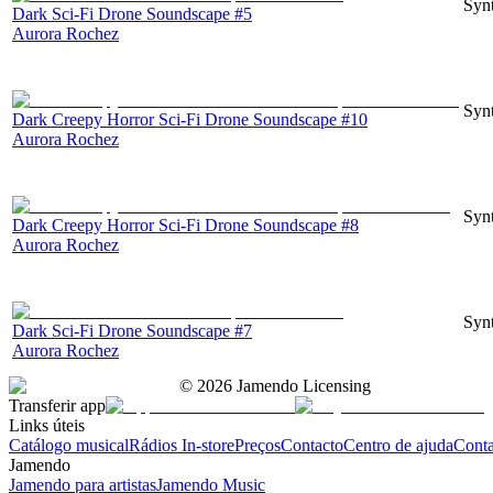
Synt
Dark Sci-Fi Drone Soundscape #5
Aurora Rochez
Synt
Dark Creepy Horror Sci-Fi Drone Soundscape #10
Aurora Rochez
Synt
Dark Creepy Horror Sci-Fi Drone Soundscape #8
Aurora Rochez
Synt
Dark Sci-Fi Drone Soundscape #7
Aurora Rochez
©
2026
Jamendo Licensing
Transferir app
Links úteis
Catálogo musical
Rádios In-store
Preços
Contacto
Centro de ajuda
Conta
Jamendo
Jamendo para artistas
Jamendo Music