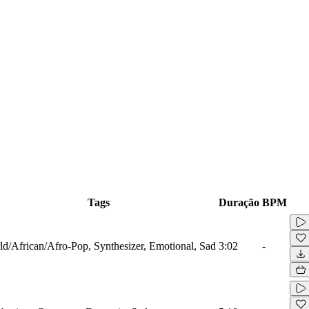
Tags
Duração
BPM
d/African/Afro-Pop, Synthesizer, Emotional, Sad
3:02
-