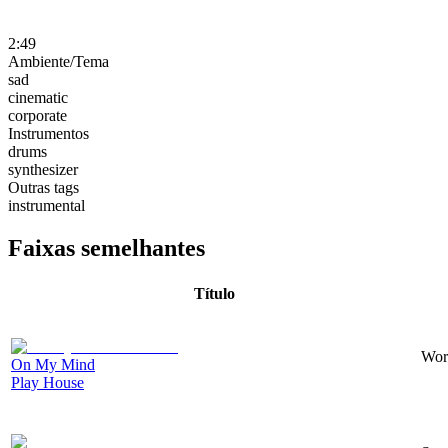
2:49
Ambiente/Tema
sad
cinematic
corporate
Instrumentos
drums
synthesizer
Outras tags
instrumental
Faixas semelhantes
Título
Worl
On My Mind
Play House