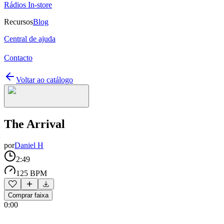
Rádios In-store
Recursos
Blog
Central de ajuda
Contacto
Voltar ao catálogo
The Arrival
por
Daniel H
2:49
125 BPM
Comprar faixa
0:00