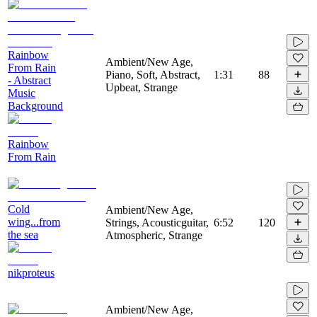
Rainbow
Ambient/New Age,
From Rain
Piano, Soft, Abstract,
1:31
88
- Abstract
Upbeat, Strange
Music
Background
Rainbow
From Rain
Cold
Ambient/New Age,
wing...from
Strings, Acousticguitar,
6:52
120
the sea
Atmospheric, Strange
nikproteus
Ambient/New Age,