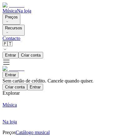
Música
Na loja
Preços
Recursos
Contacto
🇵🇹
Entrar
Criar conta
Entrar
Sem cartão de crédito. Cancele quando quiser.
Criar conta
Entrar
Explorar
Música
Na loja
Preços
Catálogo musical