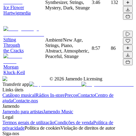
Synthesizer, Strings,
3:46
132
Ice Flower
Mystery, Dark, Strange
Hartwigmedia
Sifting
Ambient/New Age,
Through
Strings, Piano,
8:57
86
the Cracks
Abstract, Atmospheric,
Peaceful, Strange
Morgan
Kluck-Keil
©
2026
Jamendo Licensing
Transferir app
Links úteis
Catálogo musical
Rádios In-store
Preços
Contacto
Centro de
ajuda
Contacte-nos
Jamendo
Jamendo para artistas
Jamendo Music
Legal
Termos gerais de utilização
Condições de venda
Política de
privacidade
Política de cookies
Violação de direitos de autor
Siga-nos