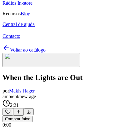
Rádios In-store
Recursos
Blog
Central de ajuda
Contacto
Voltar ao catálogo
When the Lights are Out
por
Makis Hager
ambient/new age
2:21
Comprar faixa
0:00