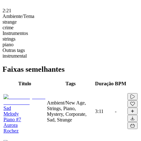
2:21
Ambiente/Tema
strange
crime
Instrumentos
strings
piano
Outras tags
instrumental
Faixas semelhantes
Título
Tags
Duração
BPM
Ambient/New Age,
Sad
Strings, Piano,
3:11
-
Melody
Mystery, Corporate,
Piano #7
Sad, Strange
Aurora
Rochez