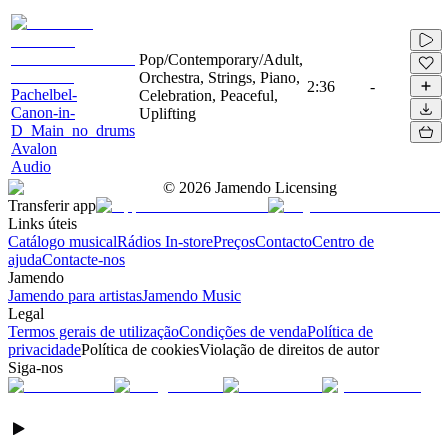
Pop/Contemporary/Adult,
Orchestra, Strings, Piano,
2:36
-
Pachelbel-
Celebration, Peaceful,
Canon-in-
Uplifting
D_Main_no_drums
Avalon
Audio
©
2026
Jamendo Licensing
Transferir app
Links úteis
Catálogo musical
Rádios In-store
Preços
Contacto
Centro de
ajuda
Contacte-nos
Jamendo
Jamendo para artistas
Jamendo Music
Legal
Termos gerais de utilização
Condições de venda
Política de
privacidade
Política de cookies
Violação de direitos de autor
Siga-nos