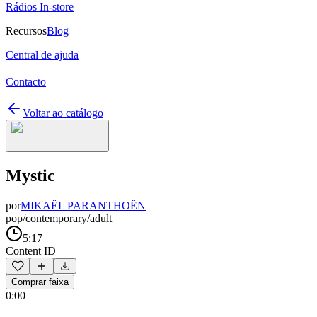
Rádios In-store
Recursos
Blog
Central de ajuda
Contacto
Voltar ao catálogo
Mystic
por
MIKAËL PARANTHOËN
pop/contemporary/adult
5:17
Content ID
Comprar faixa
0:00