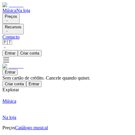
Música
Na loja
Preços
Recursos
Contacto
🇵🇹
Entrar
Criar conta
Entrar
Sem cartão de crédito. Cancele quando quiser.
Criar conta
Entrar
Explorar
Música
Na loja
Preços
Catálogo musical