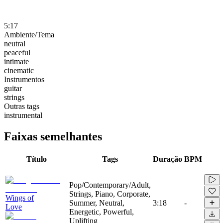
5:17
Ambiente/Tema
neutral
peaceful
intimate
cinematic
Instrumentos
guitar
strings
Outras tags
instrumental
Faixas semelhantes
Título
Tags
Duração
BPM
Pop/Contemporary/Adult,
Strings, Piano, Corporate,
Wings of
Summer, Neutral,
3:18
-
Love
Energetic, Powerful,
Uplifting