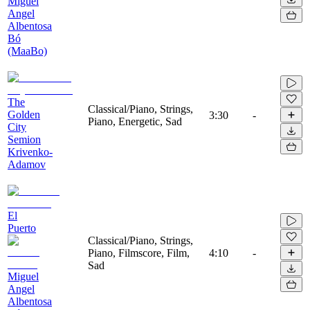
Miguel
Angel
Albentosa
Bó
(MaaBo)
The
Classical/Piano, Strings,
Golden
3:30
-
Piano, Energetic, Sad
City
Semion
Krivenko-
Adamov
El
Puerto
Classical/Piano, Strings,
Piano, Filmscore, Film,
4:10
-
Sad
Miguel
Angel
Albentosa