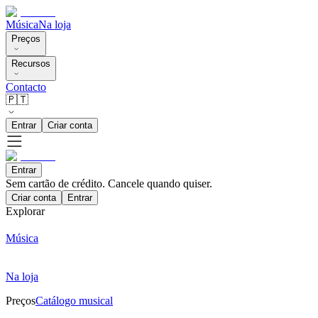
Música
Na loja
Preços
Recursos
Contacto
🇵🇹
Entrar
Criar conta
Entrar
Sem cartão de crédito. Cancele quando quiser.
Criar conta
Entrar
Explorar
Música
Na loja
Preços
Catálogo musical