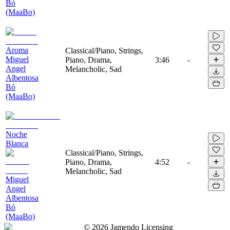
Bó
(MaaBo)
Aroma
Classical/Piano, Strings,
Miguel
Piano, Drama,
3:46
-
Angel
Melancholic, Sad
Albentosa
Bó
(MaaBo)
Noche
Blanca
Classical/Piano, Strings,
Piano, Drama,
4:52
-
Melancholic, Sad
Miguel
Angel
Albentosa
Bó
(MaaBo)
©
2026
Jamendo Licensing