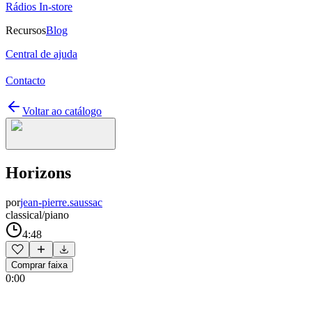
Rádios In-store
Recursos
Blog
Central de ajuda
Contacto
Voltar ao catálogo
Horizons
por
jean-pierre.saussac
classical/piano
4:48
Comprar faixa
0:00