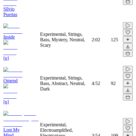
Sílvio
Puertas
Experimental, Strings,
Inside
Bass, Mystery, Neutral,
2:02
125
Scary
[n]
Experimental, Strings,
Omend
Bass, Abstract, Neutral,
4:52
92
Dark
[n]
Experimental,
Lost My
Electroamplified,
Mind
Electricpiano,
3:54
109