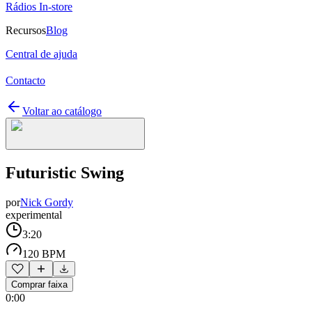
Rádios In-store
Recursos
Blog
Central de ajuda
Contacto
Voltar ao catálogo
Futuristic Swing
por
Nick Gordy
experimental
3:20
120 BPM
Comprar faixa
0:00