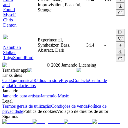
and
Improvisation, Peaceful,
Found
Strange
Myself
Chris
Denton
Experimental,
Synthesizer, Bass,
3:14
-
Namibian
Abstract, Dark
Stalker
TaigaSoundProd
©
2026
Jamendo Licensing
Transferir app
Links úteis
Catálogo musical
Rádios In-store
Preços
Contacto
Centro de
ajuda
Contacte-nos
Jamendo
Jamendo para artistas
Jamendo Music
Legal
Termos gerais de utilização
Condições de venda
Política de
privacidade
Política de cookies
Violação de direitos de autor
Siga-nos