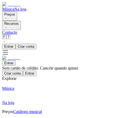
Música
Na loja
Preços
Recursos
Contacto
🇵🇹
Entrar
Criar conta
Entrar
Sem cartão de crédito. Cancele quando quiser.
Criar conta
Entrar
Explorar
Música
Na loja
Preços
Catálogo musical