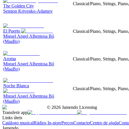
Classical/Piano, Strings, Piano
The Golden City
Semion Krivenko-Adamov
El Puerto
Classical/Piano, Strings, Piano
Miguel Angel Albentosa Bó
(MaaBo)
Aroma
Classical/Piano, Strings, Pian
Miguel Angel Albentosa Bó
(MaaBo)
Noche Blanca
Classical/Piano, Strings, Pian
Miguel Angel Albentosa Bó
(MaaBo)
©
2026
Jamendo Licensing
Transferir app
Links úteis
Catálogo musical
Rádios In-store
Preços
Contacto
Centro de ajuda
Conta
Jamendo