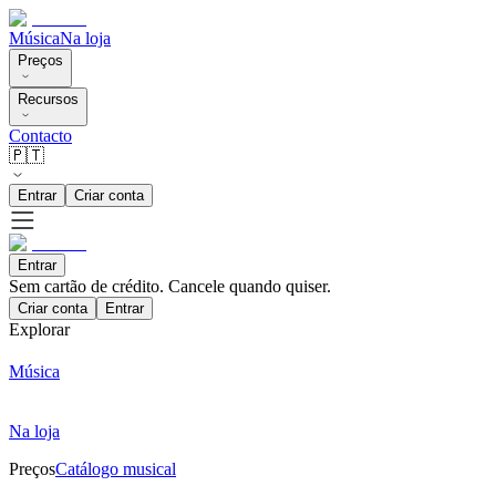
Música
Na loja
Preços
Recursos
Contacto
🇵🇹
Entrar
Criar conta
Entrar
Sem cartão de crédito. Cancele quando quiser.
Criar conta
Entrar
Explorar
Música
Na loja
Preços
Catálogo musical