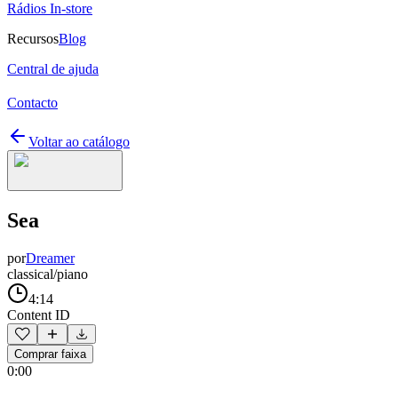
Rádios In-store
Recursos
Blog
Central de ajuda
Contacto
Voltar ao catálogo
Sea
por
Dreamer
classical/piano
4:14
Content ID
Comprar faixa
0:00