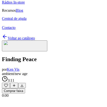
Rádios In-store
Recursos
Blog
Central de ajuda
Contacto
Voltar ao catálogo
Finding Peace
por
Ken Vis
ambient/new age
3:11
Comprar faixa
0:00