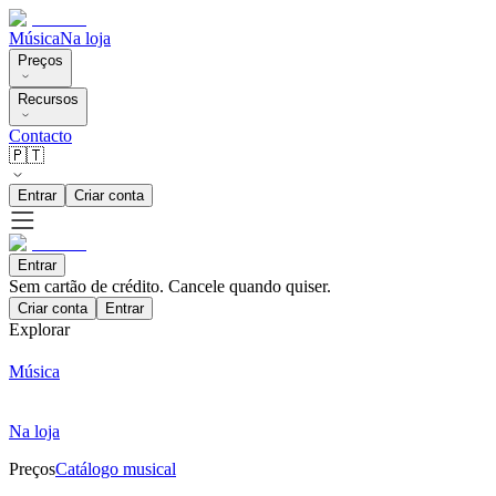
Música
Na loja
Preços
Recursos
Contacto
🇵🇹
Entrar
Criar conta
Entrar
Sem cartão de crédito. Cancele quando quiser.
Criar conta
Entrar
Explorar
Música
Na loja
Preços
Catálogo musical