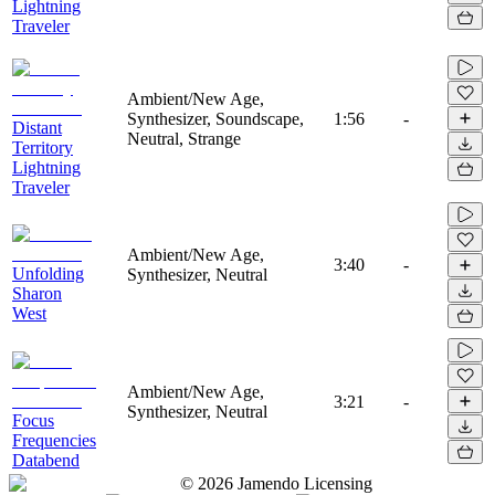
Lightning
Traveler
Ambient/New Age,
Synthesizer, Soundscape,
1:56
-
Distant
Neutral, Strange
Territory
Lightning
Traveler
Ambient/New Age,
3:40
-
Unfolding
Synthesizer, Neutral
Sharon
West
Ambient/New Age,
3:21
-
Synthesizer, Neutral
Focus
Frequencies
Databend
©
2026
Jamendo Licensing