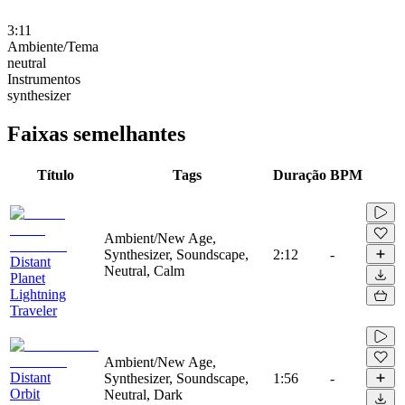
3:11
Ambiente/Tema
neutral
Instrumentos
synthesizer
Faixas semelhantes
Título
Tags
Duração
BPM
Ambient/New Age,
Synthesizer, Soundscape,
2:12
-
Distant
Neutral, Calm
Planet
Lightning
Traveler
Ambient/New Age,
Distant
Synthesizer, Soundscape,
1:56
-
Orbit
Neutral, Dark