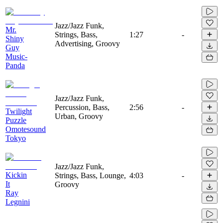
Jazz/Jazz Funk,
Mr.
Strings, Bass,
1:27
-
Shiny
Advertising, Groovy
Guy
Music-
Panda
Jazz/Jazz Funk,
Percussion, Bass,
2:56
-
Twilight
Urban, Groovy
Puzzle
Omotesound
Tokyo
Jazz/Jazz Funk,
Kickin
Strings, Bass, Lounge,
4:03
-
It
Groovy
Ray
Legnini