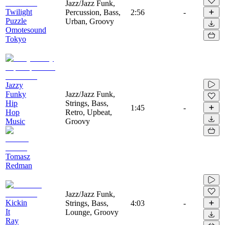
Jazz/Jazz Funk,
Twilight
Percussion, Bass,
2:56
-
Puzzle
Urban, Groovy
Omotesound
Tokyo
Jazzy
Funky
Jazz/Jazz Funk,
Hip
Strings, Bass,
1:45
-
Hop
Retro, Upbeat,
Music
Groovy
Tomasz
Redman
Jazz/Jazz Funk,
Kickin
Strings, Bass,
4:03
-
It
Lounge, Groovy
Ray