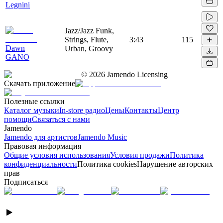
Legnini
Jazz/Jazz Funk,
Strings, Flute,
3:43
115
Dawn
Urban, Groovy
GANO
©
2026
Jamendo Licensing
Скачать приложение
Полезные ссылки
Каталог музыки
In-store радио
Цены
Контакты
Центр
помощи
Связаться с нами
Jamendo
Jamendo для артистов
Jamendo Music
Правовая информация
Общие условия использования
Условия продажи
Политика
конфиденциальности
Политика cookies
Нарушение авторских
прав
Подписаться