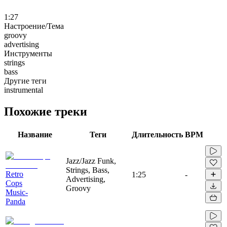
1:27
Настроение/Тема
groovy
advertising
Инструменты
strings
bass
Другие теги
instrumental
Похожие треки
Название
Теги
Длительность
BPM
Jazz/Jazz Funk,
Strings, Bass,
Retro
1:25
-
Advertising,
Cops
Groovy
Music-
Panda