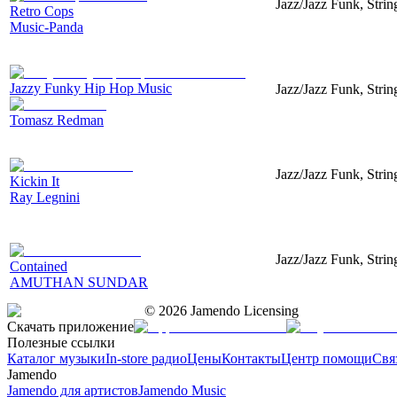
Jazz/Jazz Funk, Strin
Retro Cops
Music-Panda
Jazzy Funky Hip Hop Music
Jazz/Jazz Funk, Strin
Tomasz Redman
Jazz/Jazz Funk, Stri
Kickin It
Ray Legnini
Jazz/Jazz Funk, Strin
Contained
AMUTHAN SUNDAR
©
2026
Jamendo Licensing
Скачать приложение
Полезные ссылки
Каталог музыки
In-store радио
Цены
Контакты
Центр помощи
Свя
Jamendo
Jamendo для артистов
Jamendo Music