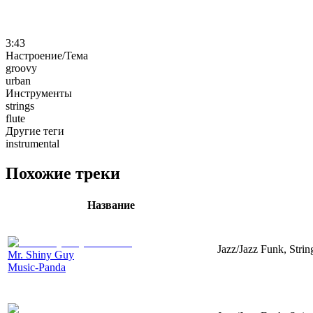
3:43
Настроение/Тема
groovy
urban
Инструменты
strings
flute
Другие теги
instrumental
Похожие треки
Название
Jazz/Jazz Funk, Strin
Mr. Shiny Guy
Music-Panda