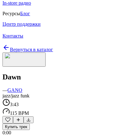
In-store радио
Ресурсы
Блог
Центр поддержки
Контакты
Вернуться в каталог
Dawn
—
GANO
jazz/jazz funk
3:43
115 BPM
Купить трек
0:00