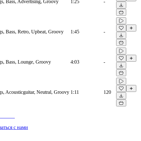
gs, Bass, Advertising, Groovy
1:25
-
gs, Bass, Retro, Upbeat, Groovy
1:45
-
ngs, Bass, Lounge, Groovy
4:03
-
gs, Acousticguitar, Neutral, Groovy
1:11
120
заться с нами