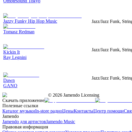
Omotesound Tokyo
Jazzy Funky Hip Hop Music
Jazz/Jazz Funk, Strin
Tomasz Redman
Jazz/Jazz Funk, Stri
Kickin It
Ray Legnini
Jazz/Jazz Funk, Strin
Dawn
GANO
©
2026
Jamendo Licensing
Скачать приложение
Полезные ссылки
Каталог музыки
In-store радио
Цены
Контакты
Центр помощи
Свя
Jamendo
Jamendo для артистов
Jamendo Music
Правовая информация