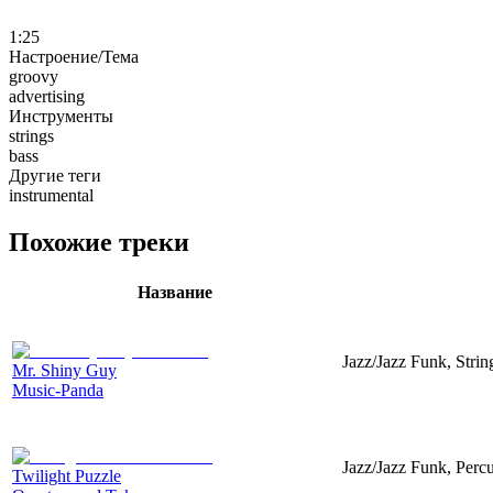
1:25
Настроение/Тема
groovy
advertising
Инструменты
strings
bass
Другие теги
instrumental
Похожие треки
Название
Jazz/Jazz Funk, Strin
Mr. Shiny Guy
Music-Panda
Jazz/Jazz Funk, Perc
Twilight Puzzle