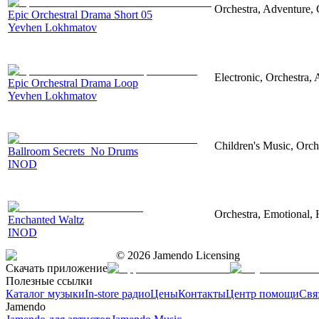
Orchestra, Adventure, 
Epic Orchestral Drama Short 05
Yevhen Lokhmatov
Electronic, Orchestra,
Epic Orchestral Drama Loop
Yevhen Lokhmatov
Children's Music, Orch
Ballroom Secrets_No Drums
INOD
Orchestra, Emotional,
Enchanted Waltz
INOD
©
2026
Jamendo Licensing
Скачать приложение
Полезные ссылки
Каталог музыки
In-store радио
Цены
Контакты
Центр помощи
Свя
Jamendo