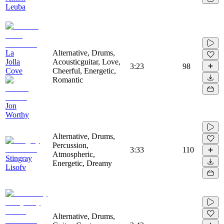
Leuba
La
Alternative, Drums,
Jolla
Acousticguitar, Love,
3:23
98
Cove
Cheerful, Energetic,
Romantic
Jon
Worthy
Alternative, Drums,
Percussion,
3:33
110
Atmospheric,
Stingray
Energetic, Dreamy
Lisofv
Alternative, Drums,