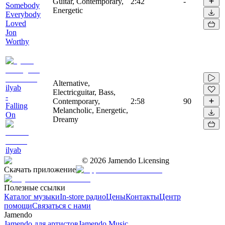
Guitar, Contemporary,
2:42
-
Somebody
Energetic
Everybody
Loved
Jon
Worthy
Alternative,
ilyab
Electricguitar, Bass,
-
Contemporary,
2:58
90
Falling
Melancholic, Energetic,
On
Dreamy
ilyab
©
2026
Jamendo Licensing
Скачать приложение
Полезные ссылки
Каталог музыки
In-store радио
Цены
Контакты
Центр
помощи
Связаться с нами
Jamendo
Jamendo для артистов
Jamendo Music