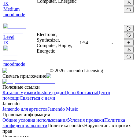
Computer, Energetic
IX
Medium
moodmode
Electronic,
Level
Synthesizer,
IX
1:54
-
Computer, Happy,
Energetic
moodmode
©
2026
Jamendo Licensing
Скачать приложение
Полезные ссылки
Каталог музыки
In-store радио
Цены
Контакты
Центр
помощи
Связаться с нами
Jamendo
Jamendo для артистов
Jamendo Music
Правовая информация
Общие условия использования
Условия продажи
Политика
конфиденциальности
Политика cookies
Нарушение авторских
прав
Подписаться