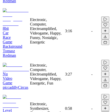
Redman
Electronic,
Computer,
8bit
Electroamplified,
3:16
-
Car
Videogame, Happy,
Race
Funny, Nostalgic,
Game
Energetic
Background
Tomasz
Redman
Electronic,
Computer,
Nu
Electroamplified,
3:27
-
Video
Videogame, Happy,
Game
Energetic, Fun
piccadillyCircus
Electronic,
Synthesizer,
0:58
-
Level