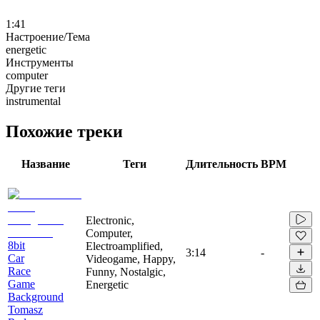
1:41
Настроение/Тема
energetic
Инструменты
computer
Другие теги
instrumental
Похожие треки
Название
Теги
Длительность
BPM
Electronic,
Computer,
8bit
Electroamplified,
3:14
-
Car
Videogame, Happy,
Race
Funny, Nostalgic,
Game
Energetic
Background
Tomasz