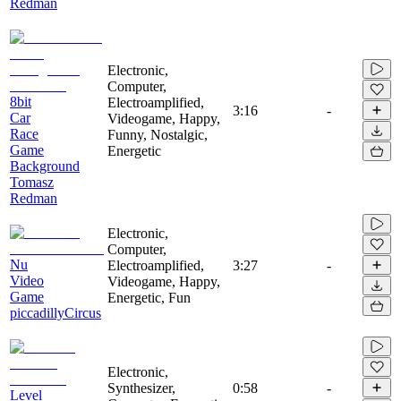
Redman
Electronic,
Computer,
8bit
Electroamplified,
3:16
-
Car
Videogame, Happy,
Race
Funny, Nostalgic,
Game
Energetic
Background
Tomasz
Redman
Electronic,
Computer,
Nu
Electroamplified,
3:27
-
Video
Videogame, Happy,
Game
Energetic, Fun
piccadillyCircus
Electronic,
Synthesizer,
0:58
-
Level