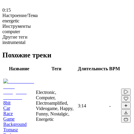
0:15
Настроение/Тема
energetic
Инструменты
computer
Другие теги
instrumental
Похожие треки
Название
Теги
Длительность
BPM
Electronic,
Computer,
8bit
Electroamplified,
3:14
-
Car
Videogame, Happy,
Race
Funny, Nostalgic,
Game
Energetic
Background
Tomasz