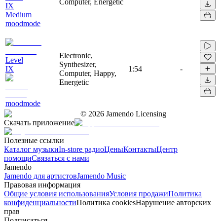
Computer, Energetic
IX
Medium
moodmode
Electronic,
Level
Synthesizer,
IX
1:54
-
Computer, Happy,
Energetic
moodmode
©
2026
Jamendo Licensing
Скачать приложение
Полезные ссылки
Каталог музыки
In-store радио
Цены
Контакты
Центр
помощи
Связаться с нами
Jamendo
Jamendo для артистов
Jamendo Music
Правовая информация
Общие условия использования
Условия продажи
Политика
конфиденциальности
Политика cookies
Нарушение авторских
прав
Подписаться