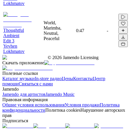
Lokhmatov
World,
Marimba,
Thoughtful
0:47
-
Neutral,
Ambient
Peaceful
Edit 3
Yevhen
Lokhmatov
©
2026
Jamendo Licensing
Скачать приложение
Полезные ссылки
Каталог музыки
In-store радио
Цены
Контакты
Центр
помощи
Связаться с нами
Jamendo
Jamendo для артистов
Jamendo Music
Правовая информация
Общие условия использования
Условия продажи
Политика
конфиденциальности
Политика cookies
Нарушение авторских
прав
Подписаться