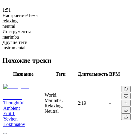
1:51
Настроение/Тема
relaxing
neutral
Инструменты
marimba
Другие теги
instrumental
Похожие треки
Название
Теги
Длительность
BPM
World,
Marimba,
Thoughtful
2:19
-
Relaxing,
Ambient
Neutral
Edit 1
Yevhen
Lokhmatov