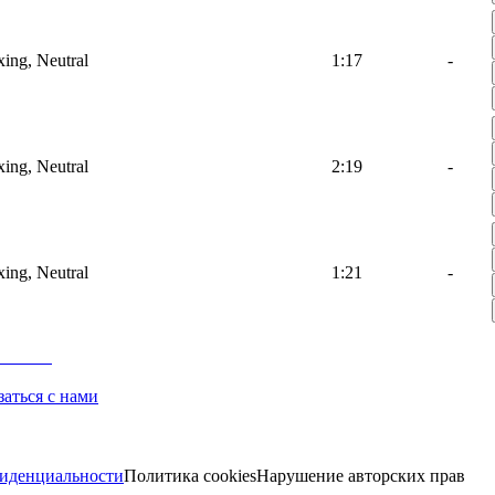
ing, Neutral
1:17
-
ing, Neutral
2:19
-
ing, Neutral
1:21
-
заться с нами
иденциальности
Политика cookies
Нарушение авторских прав