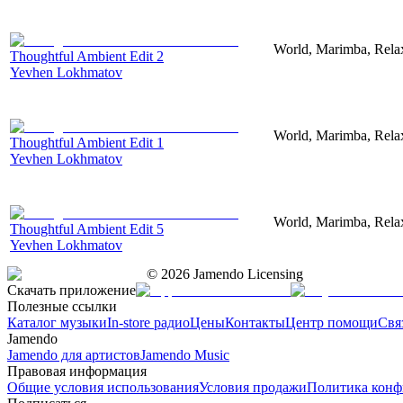
World, Marimba, Relax
Thoughtful Ambient Edit 2
Yevhen Lokhmatov
World, Marimba, Relax
Thoughtful Ambient Edit 1
Yevhen Lokhmatov
World, Marimba, Relax
Thoughtful Ambient Edit 5
Yevhen Lokhmatov
©
2026
Jamendo Licensing
Скачать приложение
Полезные ссылки
Каталог музыки
In-store радио
Цены
Контакты
Центр помощи
Свя
Jamendo
Jamendo для артистов
Jamendo Music
Правовая информация
Общие условия использования
Условия продажи
Политика конф