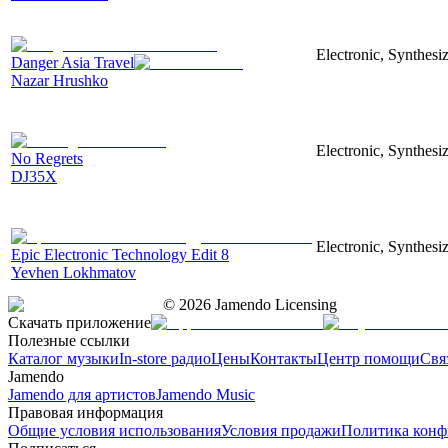
Electronic, Synthesi
Danger Asia Travel
Nazar Hrushko
Electronic, Synthesiz
No Regrets
DJ35X
Electronic, Synthesiz
Epic Electronic Technology Edit 8
Yevhen Lokhmatov
©
2026
Jamendo Licensing
Скачать приложение
Полезные ссылки
Каталог музыки
In-store радио
Цены
Контакты
Центр помощи
Свя
Jamendo
Jamendo для артистов
Jamendo Music
Правовая информация
Общие условия использования
Условия продажи
Политика конф