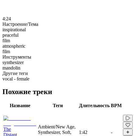
4:24
Настроение/Тема
inspirational
peaceful
film
atmospheric
film
Инструменты
synthesizer
mandolin
Другие теги
vocal - female
Похожие треки
Название
Теги
Длительность
BPM
Ambient/New Age,
The
Synthesizer, Soft,
1:42
-
Distant