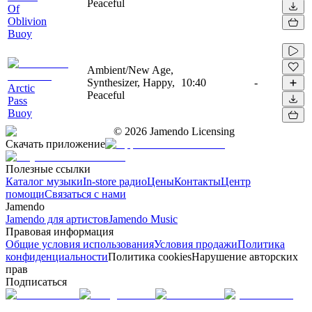
Peaceful
Of
Oblivion
Buoy
Ambient/New Age,
Synthesizer, Happy,
10:40
-
Arctic
Peaceful
Pass
Buoy
©
2026
Jamendo Licensing
Скачать приложение
Полезные ссылки
Каталог музыки
In-store радио
Цены
Контакты
Центр
помощи
Связаться с нами
Jamendo
Jamendo для артистов
Jamendo Music
Правовая информация
Общие условия использования
Условия продажи
Политика
конфиденциальности
Политика cookies
Нарушение авторских
прав
Подписаться