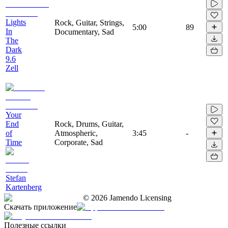
Lights
Rock, Guitar, Strings,
5:00
89
In
Documentary, Sad
The
Dark
9.6
Zell
Your
End
Rock, Drums, Guitar,
of
Atmospheric,
3:45
-
Time
Corporate, Sad
Stefan
Kartenberg
©
2026
Jamendo Licensing
Скачать приложение
Полезные ссылки