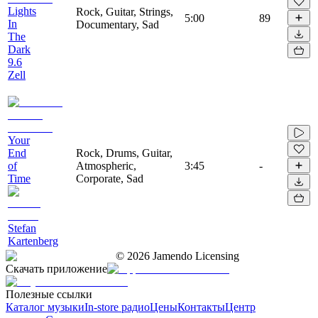
Lights
Rock, Guitar, Strings,
5:00
89
In
Documentary, Sad
The
Dark
9.6
Zell
Your
End
Rock, Drums, Guitar,
of
Atmospheric,
3:45
-
Time
Corporate, Sad
Stefan
Kartenberg
©
2026
Jamendo Licensing
Скачать приложение
Полезные ссылки
Каталог музыки
In-store радио
Цены
Контакты
Центр