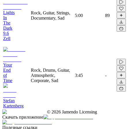
Lights
Rock, Guitar, Strings,
5:00
89
In
Documentary, Sad
The
Dark
9.6
Zell
Your
End
Rock, Drums, Guitar,
of
Atmospheric,
3:45
-
Time
Corporate, Sad
Stefan
Kartenberg
©
2026
Jamendo Licensing
Скачать приложение
Полезные ссылки