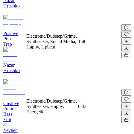
Nazar
Hrushko
Positive
Electronic/Dubstep/Grime,
Pop
Synthesizer, Social Media,
1:46
-
Trap
Happy, Upbeat
Nazar
Hrushko
Electronic/Dubstep/Grime,
Creative
Synthesizer, Happy,
0:43
-
Future
Energetic
Bass
Edit
4
Yevhen