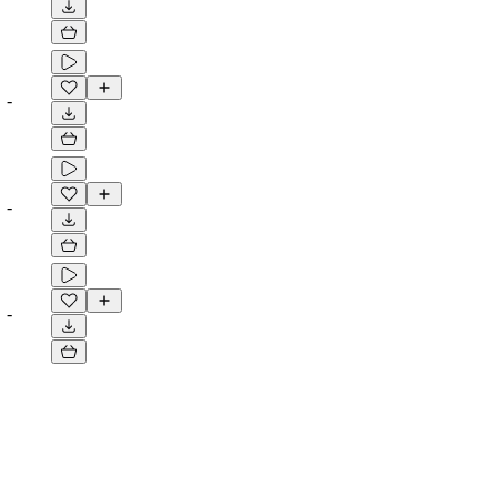
-
-
-