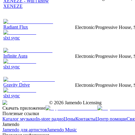
XENEZE - Will i know
XENEZE
Radiant Flux
Electronic/Progressive House, S
slxt sync
Infinite Aura
Electronic/Progressive House, S
slxt sync
Gravity Drive
Electronic/Progressive House, S
slxt sync
©
2026
Jamendo Licensing
Скачать приложение
Полезные ссылки
Каталог музыки
In-store радио
Цены
Контакты
Центр помощи
Свя
Jamendo
Jamendo для артистов
Jamendo Music