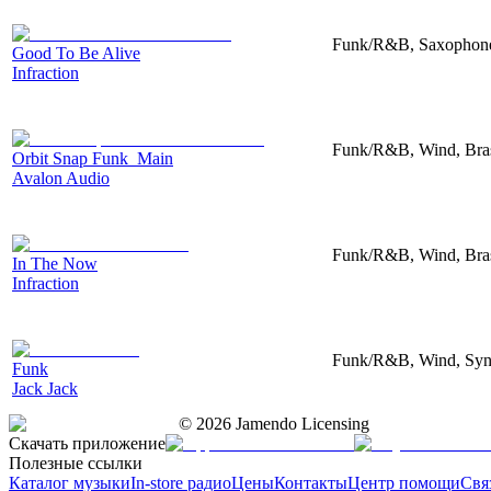
Funk/R&B, Saxophone,
Good To Be Alive
Infraction
Funk/R&B, Wind, Bras
Orbit Snap Funk_Main
Avalon Audio
Funk/R&B, Wind, Bras
In The Now
Infraction
Funk/R&B, Wind, Synt
Funk
Jack Jack
©
2026
Jamendo Licensing
Скачать приложение
Полезные ссылки
Каталог музыки
In-store радио
Цены
Контакты
Центр помощи
Свя