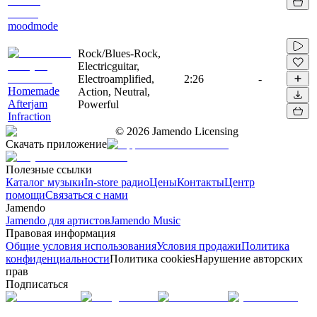
moodmode
Rock/Blues-Rock,
Electricguitar,
Electroamplified,
2:26
-
Homemade
Action, Neutral,
Afterjam
Powerful
Infraction
©
2026
Jamendo Licensing
Скачать приложение
Полезные ссылки
Каталог музыки
In-store радио
Цены
Контакты
Центр
помощи
Связаться с нами
Jamendo
Jamendo для артистов
Jamendo Music
Правовая информация
Общие условия использования
Условия продажи
Политика
конфиденциальности
Политика cookies
Нарушение авторских
прав
Подписаться