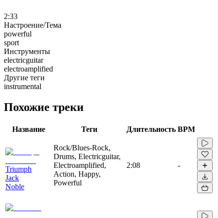
2:33
Настроение/Тема
powerful
sport
Инструменты
electricguitar
electroamplified
Другие теги
instrumental
Похожие треки
Название
Теги
Длительность
BPM
Rock/Blues-Rock,
Drums, Electricguitar,
Electroamplified,
2:08
-
Triumph
Action, Happy,
Jack
Powerful
Noble