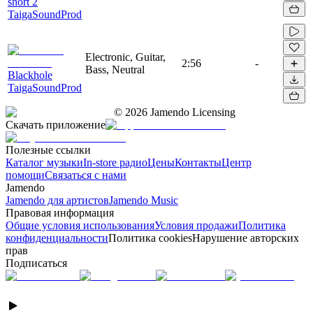
short 2
TaigaSoundProd
Electronic, Guitar,
2:56
-
Bass, Neutral
Blackhole
TaigaSoundProd
©
2026
Jamendo Licensing
Скачать приложение
Полезные ссылки
Каталог музыки
In-store радио
Цены
Контакты
Центр
помощи
Связаться с нами
Jamendo
Jamendo для артистов
Jamendo Music
Правовая информация
Общие условия использования
Условия продажи
Политика
конфиденциальности
Политика cookies
Нарушение авторских
прав
Подписаться