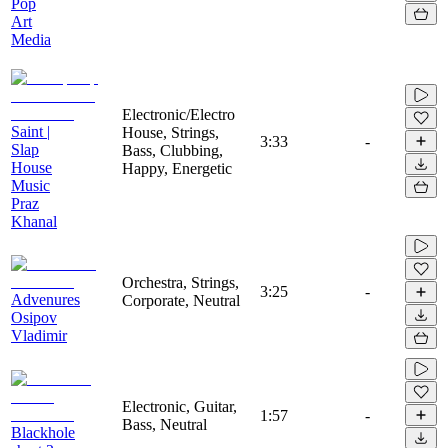
Pop
Art
Media
Electronic/Electro
Saint |
House, Strings,
3:33
-
Slap
Bass, Clubbing,
House
Happy, Energetic
Music
Praz
Khanal
Orchestra, Strings,
3:25
-
Advenures
Corporate, Neutral
Osipov
Vladimir
Electronic, Guitar,
1:57
-
Bass, Neutral
Blackhole