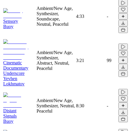
Ambient/New Age,
Synthesizer,
4:33
-
Soundscape,
Sensory
Neutral, Peaceful
Buoy
Ambient/New Age,
Synthesizer,
3:21
99
Cinematic
Abstract, Neutral,
Documentary
Peaceful
Underscore
Yevhen
Lokhmatov
Ambient/New Age,
Synthesizer, Neutral,
8:30
-
Distant
Peaceful
Signals
Buoy