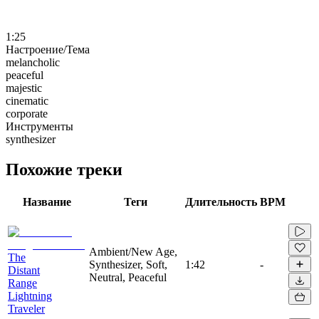
1:25
Настроение/Тема
melancholic
peaceful
majestic
cinematic
corporate
Инструменты
synthesizer
Похожие треки
Название
Теги
Длительность
BPM
Ambient/New Age,
The
Synthesizer, Soft,
1:42
-
Distant
Neutral, Peaceful
Range
Lightning
Traveler