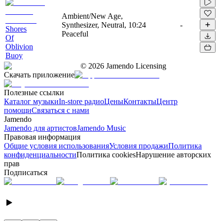
Ambient/New Age,
Synthesizer, Neutral,
10:24
-
Shores
Peaceful
Of
Oblivion
Buoy
©
2026
Jamendo Licensing
Скачать приложение
Полезные ссылки
Каталог музыки
In-store радио
Цены
Контакты
Центр
помощи
Связаться с нами
Jamendo
Jamendo для артистов
Jamendo Music
Правовая информация
Общие условия использования
Условия продажи
Политика
конфиденциальности
Политика cookies
Нарушение авторских
прав
Подписаться