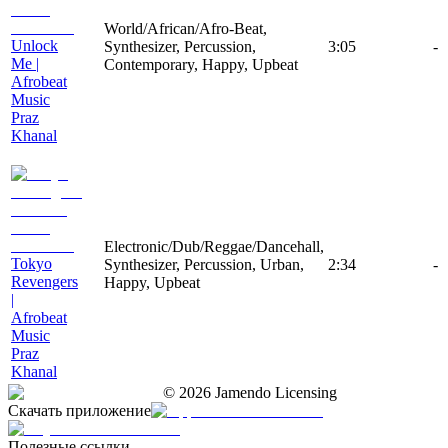
World/African/Afro-Beat,
Unlock
Synthesizer, Percussion,
3:05
-
Me |
Contemporary, Happy, Upbeat
Afrobeat
Music
Praz
Khanal
Electronic/Dub/Reggae/Dancehall,
Tokyo
Synthesizer, Percussion, Urban,
2:34
-
Revengers
Happy, Upbeat
|
Afrobeat
Music
Praz
Khanal
©
2026
Jamendo Licensing
Скачать приложение
Полезные ссылки