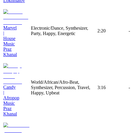
Lokhmatov
Marvel
Electronic/Dance, Synthesizer,
2:20
-
|
Party, Happy, Energetic
House
Music
Praz
Khanal
World/African/Afro-Beat,
Candy
Synthesizer, Percussion, Travel,
3:16
-
|
Happy, Upbeat
Afropop
Music
Praz
Khanal