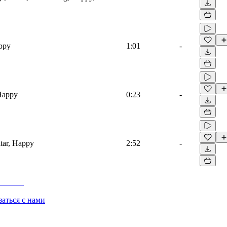
appy
1:01
-
 Happy
0:23
-
tar, Happy
2:52
-
заться с нами