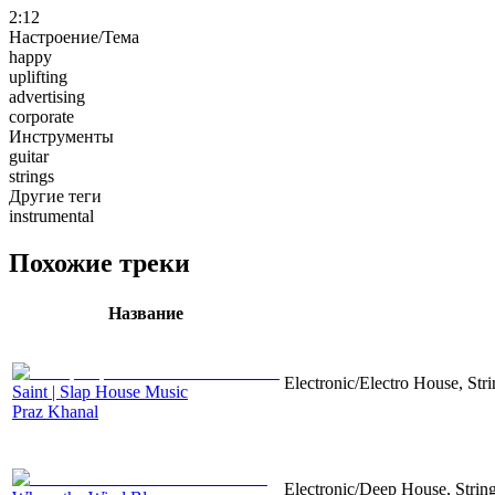
2:12
Настроение/Тема
happy
uplifting
advertising
corporate
Инструменты
guitar
strings
Другие теги
instrumental
Похожие треки
Название
Electronic/Electro House, Str
Saint | Slap House Music
Praz Khanal
Electronic/Deep House, String