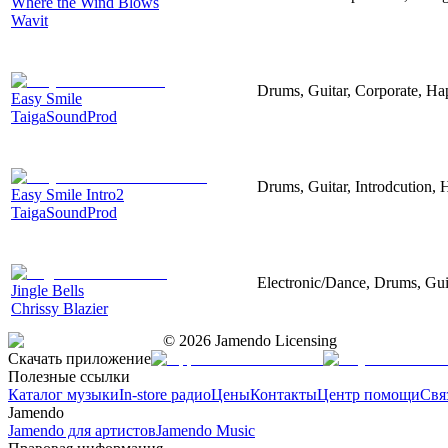
Where the Wind Blows
Wavit
Drums, Guitar, Corporate, H
Easy Smile
TaigaSoundProd
Drums, Guitar, Introdcution,
Easy Smile Intro2
TaigaSoundProd
Electronic/Dance, Drums, Gui
Jingle Bells
Chrissy Blazier
©
2026
Jamendo Licensing
Скачать приложение
Полезные ссылки
Каталог музыки
In-store радио
Цены
Контакты
Центр помощи
Свя
Jamendo
Jamendo для артистов
Jamendo Music