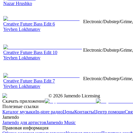
Nazar Hrushko
Electronic/Dubstep/Grime,
Creative Future Bass Edit 6
Yevhen Lokhmatov
Electronic/Dubstep/Grime,
Creative Future Bass Edit 10
Yevhen Lokhmatov
Electronic/Dubstep/Grime,
Creative Future Bass Edit 7
Yevhen Lokhmatov
©
2026
Jamendo Licensing
Скачать приложение
Полезные ссылки
Каталог музыки
In-store радио
Цены
Контакты
Центр помощи
Свя
Jamendo
Jamendo для артистов
Jamendo Music
Правовая информация