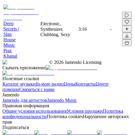
Deep
Electronic,
Secrets |
Synthesizer,
3:16
-
Slap
Clubbing, Sexy
House
Music
Praz
Khanal
©
2026
Jamendo Licensing
Скачать приложение
Полезные ссылки
Каталог музыки
In-store радио
Цены
Контакты
Центр
помощи
Связаться с нами
Jamendo
Jamendo для артистов
Jamendo Music
Правовая информация
Общие условия использования
Условия продажи
Политика
конфиденциальности
Политика cookies
Нарушение авторских
прав
Подписаться