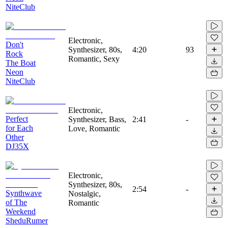
NiteClub
Electronic,
Don't
Synthesizer, 80s,
4:20
93
Rock
Romantic, Sexy
The Boat
Neon
NiteClub
Electronic,
Perfect
Synthesizer, Bass,
2:41
-
for Each
Love, Romantic
Other
DJ35X
Electronic,
Synthesizer, 80s,
2:54
-
Synthwave
Nostalgic,
of The
Romantic
Weekend
SheduRumer