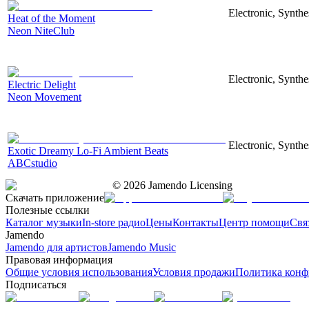
Electronic, Synthe
Heat of the Moment
Neon NiteClub
Electronic, Synthe
Electric Delight
Neon Movement
Electronic, Synthe
Exotic Dreamy Lo-Fi Ambient Beats
ABCstudio
©
2026
Jamendo Licensing
Скачать приложение
Полезные ссылки
Каталог музыки
In-store радио
Цены
Контакты
Центр помощи
Свя
Jamendo
Jamendo для артистов
Jamendo Music
Правовая информация
Общие условия использования
Условия продажи
Политика конф
Подписаться