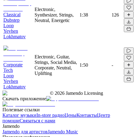
Electronic,
Classical
Synthesizer, Strings,
1:38
126
Dubstep
Neutral, Energetic
Loop
Yevhen
Lokhmatov
Electronic, Guitar,
Strings, Social Media,
Corporate
1:50
-
Corporate, Neutral,
Tech
Uplifting
Loop
Yevhen
Lokhmatov
©
2026
Jamendo Licensing
Скачать приложение
Полезные ссылки
Каталог музыки
In-store радио
Цены
Контакты
Центр
помощи
Связаться с нами
Jamendo
Jamendo для артистов
Jamendo Music