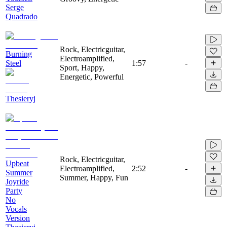
Serge
Quadrado
Rock, Electricguitar,
Burning
Electroamplified,
Steel
1:57
-
Sport, Happy,
Energetic, Powerful
Thesieryj
Rock, Electricguitar,
Upbeat
Electroamplified,
2:52
-
Summer
Summer, Happy, Fun
Joyride
Party
No
Vocals
Version