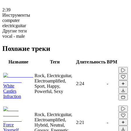
2:39
Инструменты
computer
electricguitar
Другие теги
vocal - male
Похожие треки
Название
Теги
Длительность
BPM
Rock, Electricguitar,
Electroamplified,
2:24
-
White
Sport, Happy,
Castles
Powerful, Sexy
Infraction
Rock, Electricguitar,
Electroamplified,
2:21
-
Force
Hybrid, Neutral,
Yourself
Groovy, Energetic