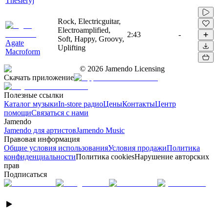
Thesieryj
Rock, Electricguitar,
Electroamplified,
2:43
-
Soft, Happy, Groovy,
Agate
Uplifting
Macroform
©
2026
Jamendo Licensing
Скачать приложение
Полезные ссылки
Каталог музыки
In-store радио
Цены
Контакты
Центр
помощи
Связаться с нами
Jamendo
Jamendo для артистов
Jamendo Music
Правовая информация
Общие условия использования
Условия продажи
Политика
конфиденциальности
Политика cookies
Нарушение авторских
прав
Подписаться