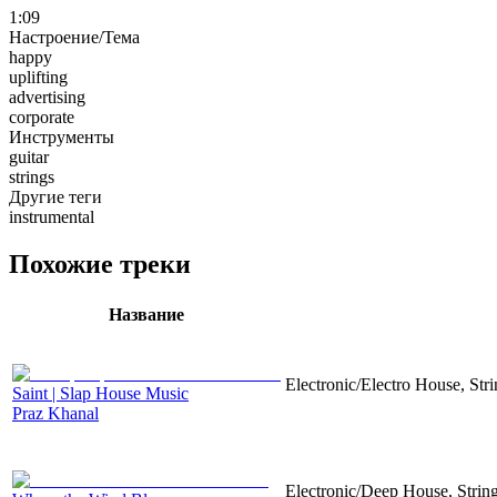
1:09
Настроение/Тема
happy
uplifting
advertising
corporate
Инструменты
guitar
strings
Другие теги
instrumental
Похожие треки
Название
Electronic/Electro House, Str
Saint | Slap House Music
Praz Khanal
Electronic/Deep House, String