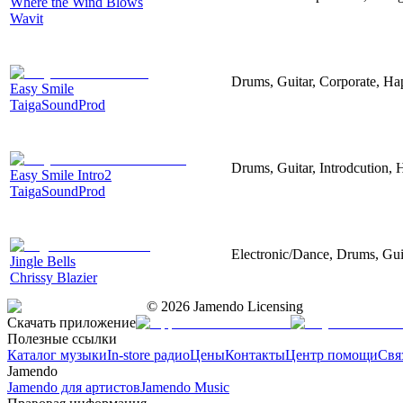
Where the Wind Blows
Wavit
Drums, Guitar, Corporate, H
Easy Smile
TaigaSoundProd
Drums, Guitar, Introdcution,
Easy Smile Intro2
TaigaSoundProd
Electronic/Dance, Drums, Gui
Jingle Bells
Chrissy Blazier
©
2026
Jamendo Licensing
Скачать приложение
Полезные ссылки
Каталог музыки
In-store радио
Цены
Контакты
Центр помощи
Свя
Jamendo
Jamendo для артистов
Jamendo Music