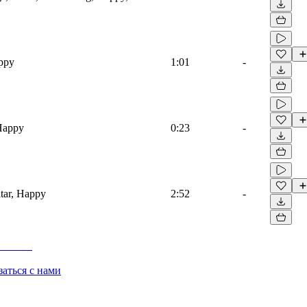
appy
1:01
-
 Happy
0:23
-
tar, Happy
2:52
-
заться с нами