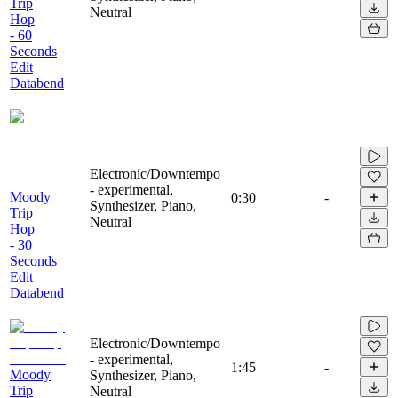
Trip
Neutral
Hop
- 60
Seconds
Edit
Databend
Electronic/Downtempo
- experimental,
Moody
0:30
-
Synthesizer, Piano,
Trip
Neutral
Hop
- 30
Seconds
Edit
Databend
Electronic/Downtempo
- experimental,
1:45
-
Moody
Synthesizer, Piano,
Trip
Neutral