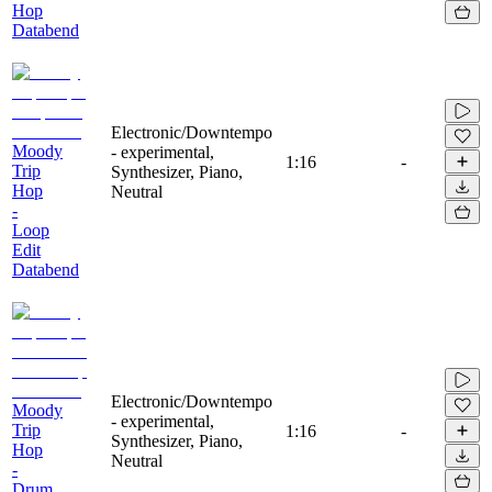
Hop
Databend
Electronic/Downtempo
Moody
- experimental,
1:16
-
Trip
Synthesizer, Piano,
Hop
Neutral
-
Loop
Edit
Databend
Electronic/Downtempo
Moody
- experimental,
Trip
1:16
-
Synthesizer, Piano,
Hop
Neutral
-
Drum