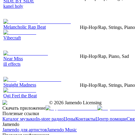
SIDE BY SIDE
kanel holy
Melancholic Rap Beat
Hip-Hop/Rap, Strings, Piano
Vibecraft
Hip-Hop/Rap, Piano, Sad
Near Miss
ill effects
Straight Madness
Hip-Hop/Rap, Strings, Piano
Ogi Feel the Beat
©
2026
Jamendo Licensing
Скачать приложение
Полезные ссылки
Каталог музыки
In-store радио
Цены
Контакты
Центр помощи
Свя
Jamendo
Jamendo для артистов
Jamendo Music