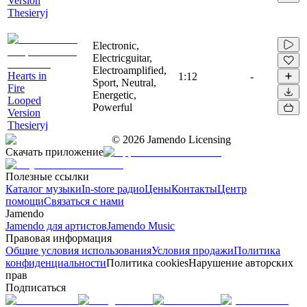
Version
Thesieryj
Electronic,
Electricguitar,
Electroamplified,
Hearts in
1:12
-
Sport, Neutral,
Fire
Energetic,
Looped
Powerful
Version
Thesieryj
©
2026
Jamendo Licensing
Скачать приложение
Полезные ссылки
Каталог музыки
In-store радио
Цены
Контакты
Центр
помощи
Связаться с нами
Jamendo
Jamendo для артистов
Jamendo Music
Правовая информация
Общие условия использования
Условия продажи
Политика
конфиденциальности
Политика cookies
Нарушение авторских
прав
Подписаться