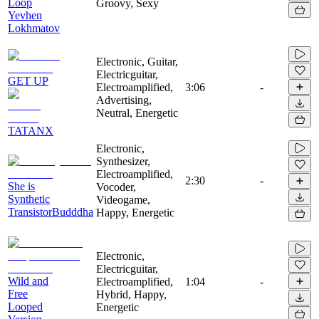
Loop
Groovy, Sexy
Yevhen
Lokhmatov
Electronic, Guitar,
Electricguitar,
GET UP
Electroamplified,
3:06
-
Advertising,
Neutral, Energetic
TATANX
Electronic,
Synthesizer,
Electroamplified,
2:30
-
She is
Vocoder,
Synthetic
Videogame,
TransistorBudddha
Happy, Energetic
Electronic,
Electricguitar,
Wild and
Electroamplified,
1:04
-
Free
Hybrid, Happy,
Looped
Energetic