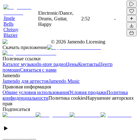
Electronic/Dance,
Jingle
Drums, Guitar,
2:52
-
Bells
Happy
Chrissy
Blazier
©
2026
Jamendo Licensing
Скачать приложение
Полезные ссылки
Каталог музыки
In-store радио
Цены
Контакты
Центр
помощи
Связаться с нами
Jamendo
Jamendo для артистов
Jamendo Music
Правовая информация
Общие условия использования
Условия продажи
Политика
конфиденциальности
Политика cookies
Нарушение авторских
прав
Подписаться