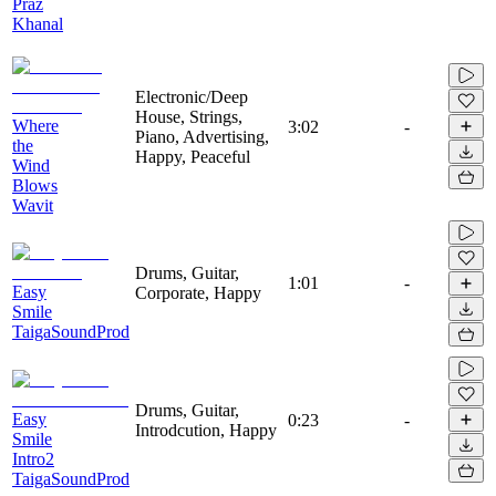
Praz
Khanal
Electronic/Deep
House, Strings,
Where
3:02
-
Piano, Advertising,
the
Happy, Peaceful
Wind
Blows
Wavit
Drums, Guitar,
1:01
-
Easy
Corporate, Happy
Smile
TaigaSoundProd
Drums, Guitar,
Easy
0:23
-
Introdcution, Happy
Smile
Intro2
TaigaSoundProd