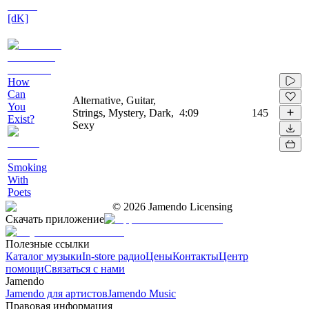
[dK]
How
Can
Alternative, Guitar,
You
Strings, Mystery, Dark,
4:09
145
Exist?
Sexy
Smoking
With
Poets
©
2026
Jamendo Licensing
Скачать приложение
Полезные ссылки
Каталог музыки
In-store радио
Цены
Контакты
Центр
помощи
Связаться с нами
Jamendo
Jamendo для артистов
Jamendo Music
Правовая информация