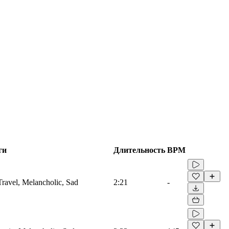
ги
Длительность
BPM
 Travel, Melancholic, Sad
2:21
-