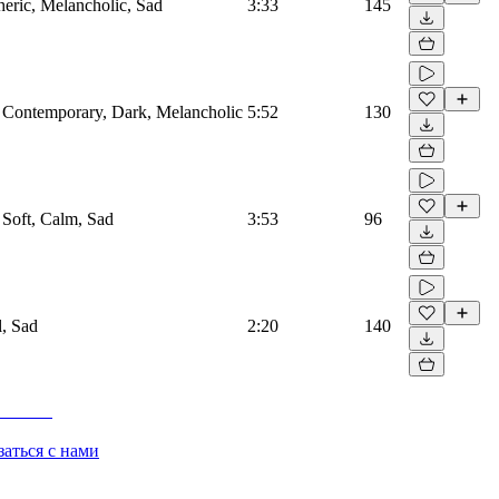
heric, Melancholic, Sad
3:33
145
r, Contemporary, Dark, Melancholic
5:52
130
, Soft, Calm, Sad
3:53
96
l, Sad
2:20
140
заться с нами