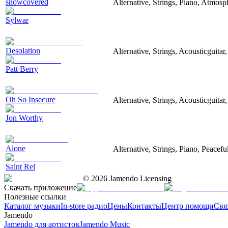
snowcovered
Alternative, Strings, Piano, Atmosp
Sylwar
Desolation
Alternative, Strings, Acousticguita
Patt Berry
Oh So Insecure
Alternative, Strings, Acousticguitar
Jon Worthy
Alone
Alternative, Strings, Piano, Peacefu
Saint Rel
©
2026
Jamendo Licensing
Скачать приложение
Полезные ссылки
Каталог музыки
In-store радио
Цены
Контакты
Центр помощи
Свя
Jamendo
Jamendo для артистов
Jamendo Music