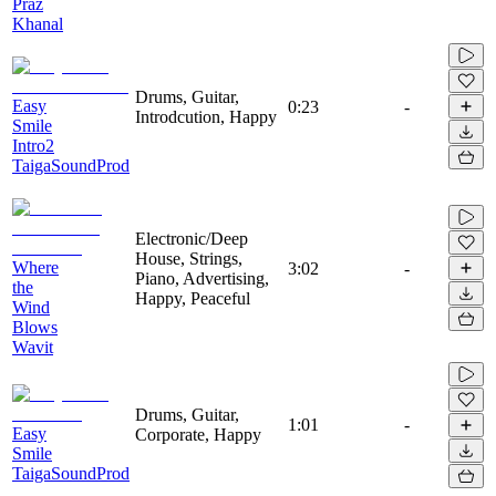
Praz
Khanal
Drums, Guitar,
Easy
0:23
-
Introdcution, Happy
Smile
Intro2
TaigaSoundProd
Electronic/Deep
House, Strings,
Where
3:02
-
Piano, Advertising,
the
Happy, Peaceful
Wind
Blows
Wavit
Drums, Guitar,
1:01
-
Easy
Corporate, Happy
Smile
TaigaSoundProd