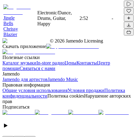
Electronic/Dance,
Jingle
Drums, Guitar,
2:52
-
Bells
Happy
Chrissy
Blazier
©
2026
Jamendo Licensing
Скачать приложение
Полезные ссылки
Каталог музыки
In-store радио
Цены
Контакты
Центр
помощи
Связаться с нами
Jamendo
Jamendo для артистов
Jamendo Music
Правовая информация
Общие условия использования
Условия продажи
Политика
конфиденциальности
Политика cookies
Нарушение авторских
прав
Подписаться