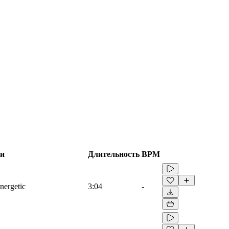
ги
Длительность
BPM
nergetic
3:04
-