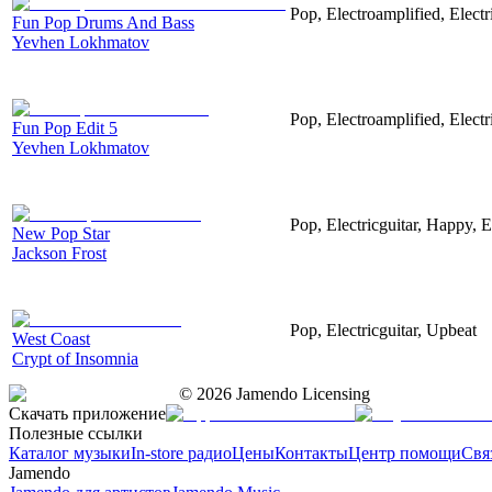
Pop, Electroamplified, Elect
Fun Pop Drums And Bass
Yevhen Lokhmatov
Pop, Electroamplified, Elect
Fun Pop Edit 5
Yevhen Lokhmatov
Pop, Electricguitar, Happy, E
New Pop Star
Jackson Frost
Pop, Electricguitar, Upbeat
West Coast
Crypt of Insomnia
©
2026
Jamendo Licensing
Скачать приложение
Полезные ссылки
Каталог музыки
In-store радио
Цены
Контакты
Центр помощи
Свя
Jamendo