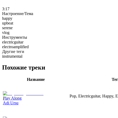
3:17
Настроение/Тема
happy
upbeat
serene
vlog
Инструменты
electricguitar
electroamplified
Другие теги
instrumental
Похожие треки
Название
Те
Pop, Electricguitar, Happy, E
Play Along
Adi Ursu